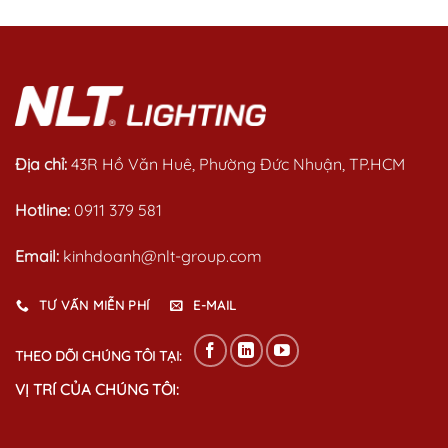
of
5
Địa chỉ:
43R Hồ Văn Huê, Phường Đức Nhuận, TP.HCM
Hotline:
0911 379 581
Email:
kinhdoanh@nlt-group.com
TƯ VẤN MIỄN PHÍ
E-MAIL
THEO DÕI CHÚNG TÔI TẠI:
VỊ TRÍ CỦA CHÚNG TÔI: