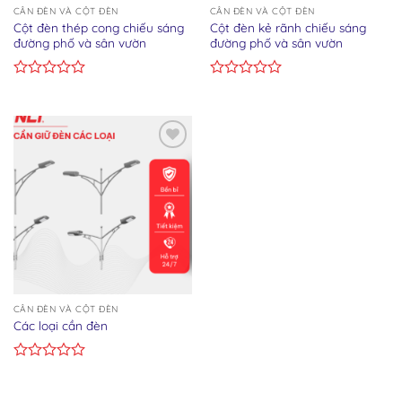
CẦN ĐÈN VÀ CỘT ĐÈN
CẦN ĐÈN VÀ CỘT ĐÈN
Cột đèn thép cong chiếu sáng
Cột đèn kẻ rãnh chiếu sáng
đường phố và sân vườn
đường phố và sân vườn
Rated
Rated
0
0
out
out
of
of
5
5
Add to wishlist
CẦN ĐÈN VÀ CỘT ĐÈN
Các loại cần đèn
Rated
0
out