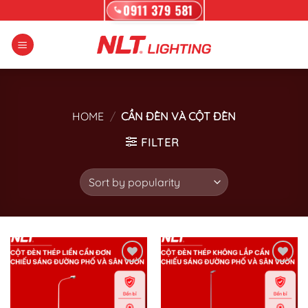
Skip
0911 379 581
to
content
HOME
/
CẦN ĐÈN VÀ CỘT ĐÈN
FILTER
Add to wishlist
Add to wishlist