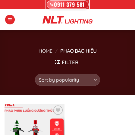
Skip
0911 379 581
to
content
HOME
/
PHAO BÁO HIỆU
FILTER
Add to wishlist