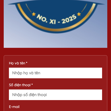
Họ và tên *
Số điện thoại *
E-mail