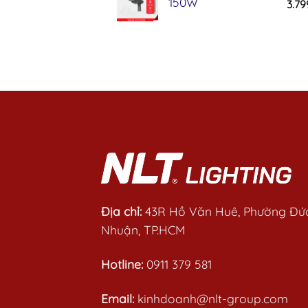
150W
3.79
Rate
0
out
of
5
Địa chỉ:
43R Hồ Văn Huê, Phường Đứ
Nhuận, TP.HCM
Hotline:
0911 379 581
Email:
kinhdoanh@nlt-group.com