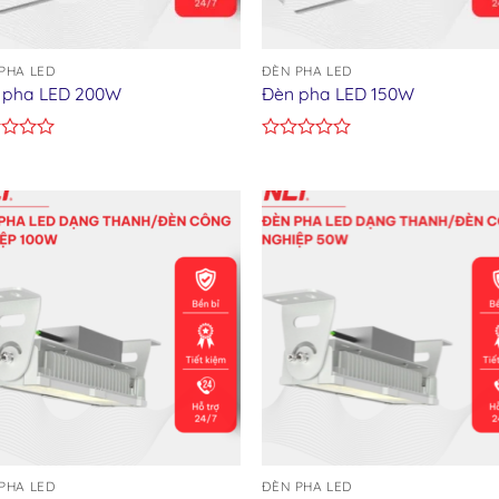
PHA LED
ĐÈN PHA LED
 pha LED 200W
Đèn pha LED 150W
d
Rated
0
out
of
5
Add to wishlist
Add to wishl
PHA LED
ĐÈN PHA LED