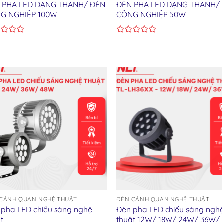
 PHA LED DẠNG THANH/ ĐÈN
ĐÈN PHA LED DẠNG THANH/
G NGHIỆP 100W
CÔNG NGHIỆP 50W
d
Rated
0
out
of
5
Add to wishlist
Add to wishl
CẢNH QUAN NGHỆ THUẬT
ĐÈN CẢNH QUAN NGHỆ THUẬT
 pha LED chiếu sáng nghệ
Đèn pha LED chiếu sáng ngh
t
thuật 12W/ 18W/ 24W/ 36W/