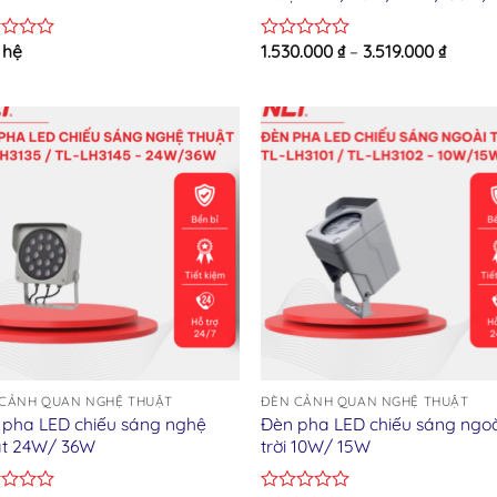
 hệ
1.530.000
₫
–
3.519.000
₫
d
Rated
0
out
of
5
Add to wishlist
Add to wishl
CẢNH QUAN NGHỆ THUẬT
ĐÈN CẢNH QUAN NGHỆ THUẬT
 pha LED chiếu sáng nghệ
Đèn pha LED chiếu sáng ngo
ật 24W/ 36W
trời 10W/ 15W