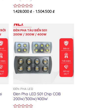
1.428.000
₫
–
1.504.500
₫
Rated
0
out
of
5
ist
Add to wishlist
ĐÈN PHA LED
ài
Đèn Pha LED S01 Chip COB
200W/300W/400W