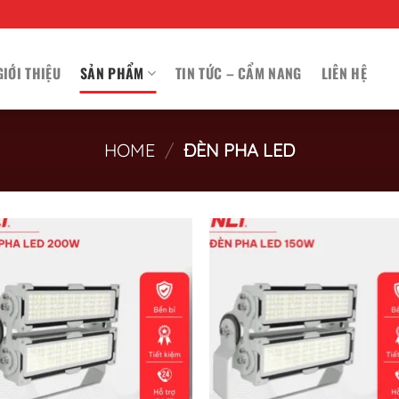
GIỚI THIỆU
SẢN PHẨM
TIN TỨC – CẨM NANG
LIÊN HỆ
HOME
/
ĐÈN PHA LED
Add to wishlist
Add to wishl