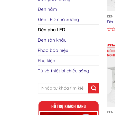
Đèn hầm
ĐÈN 
Đèn LED nhà xưởng
Đèn
Đèn pha LED
Rate
0
Đèn sân khấu
out
of
Phao báo hiệu
5
Phụ kiện
Tủ và thiết bị chiếu sáng
Search
for:
ĐÈN 