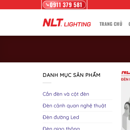
0911 379 581
Skip
to
content
TRANG CHỦ
DANH MỤC SẢN PHẨM
Cần đèn và cột đèn
Đèn cảnh quan nghệ thuật
Đèn đường Led
Đèn giao thông