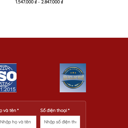
1.547.000
₫
–
2.847.000
₫
Rated
0
out
of
5
ọ và tên *
Số điện thoại *