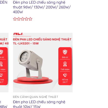
 ĐÈN
Đèn pha LED chiếu sáng nghệ
thuật 96W/ 130W/ 200W/ 260W/
400W
Rated
0
out
of
5
ist
Add to wishlist
ĐÈN CẢNH QUAN NGHỆ THUẬT
ệ
Đèn pha LED chiếu sáng nghệ
 48W
thuật 10W/ 15W