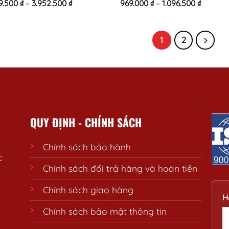
9.500
₫
–
3.952.500
₫
969.000
₫
–
1.096.500
₫
d
Rated
0
out
of
5
1
2
QUY ĐỊNH - CHÍNH SÁCH
Chính sách bảo hành
c
Chính sách đổi trả hàng và hoàn tiền
Chính sách giao hàng
H
Chính sách bảo mật thông tin