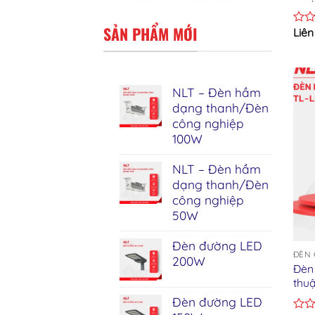
SẢN PHẨM MỚI
Liên
Rate
0
out
of
5
NLT – Đèn hầm
dạng thanh/Đèn
công nghiệp
100W
NLT – Đèn hầm
dạng thanh/Đèn
công nghiệp
50W
Đèn đường LED
ĐÈN 
200W
Đèn
thu
Đèn đường LED