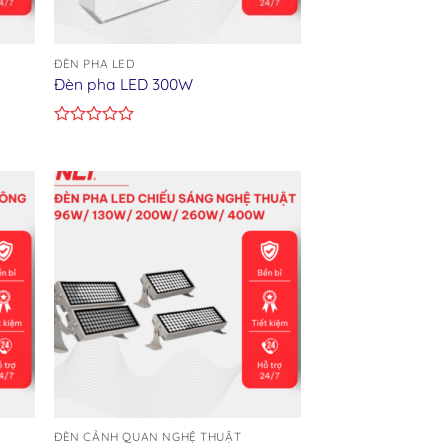
ĐÈN PHA LED
Đèn pha LED 300W
Rated
0
out
of
5
ist
Add to wishlist
ĐÈN CẢNH QUAN NGHỆ THUẬT