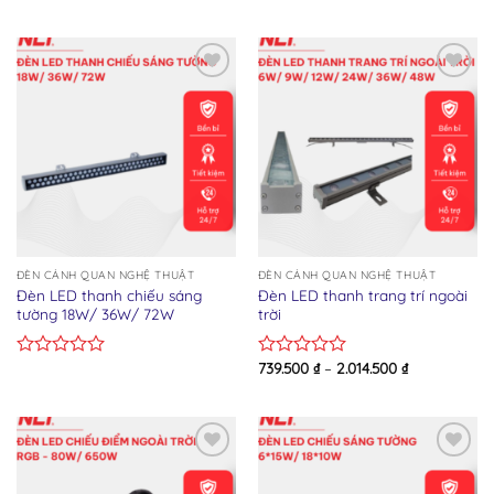
0
0
out
out
of
of
5
5
Add to wishlist
Add to wishlist
ĐÈN CẢNH QUAN NGHỆ THUẬT
ĐÈN CẢNH QUAN NGHỆ THUẬT
Đèn LED thanh chiếu sáng
Đèn LED thanh trang trí ngoài
tường 18W/ 36W/ 72W
trời
739.500
₫
–
2.014.500
₫
Rated
Rated
0
0
out
out
of
of
5
5