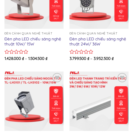
ĐÈN CẢNH QUAN NGHỆ THUẬT
ĐÈN CẢNH QUAN NGHỆ THUẬT
Đèn pha LED chiếu sáng nghệ
Đèn pha LED chiếu sáng nghệ
thuật 10W/ 15W
thuật 24W/ 36W
1.428.000
₫
–
1.504.500
₫
3.799.500
₫
–
3.952.500
₫
Rated
Rated
0
0
out
out
of
of
5
5
Add to wishlist
Add to wishlist