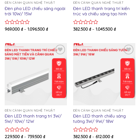
ĐÈN CẢNH QUAN NGHỆ THUẬT
ĐÈN CẢNH QUAN NGHỆ THUẬT
Đèn pha LED chiếu sáng ngoài
Đèn LED thanh trang trí kiến
trời 10W/ 15W
trúc và chiếu sáng tạo hình
969.000
₫
–
1.096.500
₫
382.500
₫
–
1.045.500
₫
Rated
Rated
0
0
out
out
of
of
5
5
Add to wishlist
Add to wishlist
ĐÈN CẢNH QUAN NGHỆ THUẬT
ĐÈN CẢNH QUAN NGHỆ THUẬT
Đèn LED thanh trang trí 3W/
Đèn LED thanh chiếu sáng
5W/ 10W/ 12W
tường 3W/ 9W/ 18W
229.500
₫
–
739.500
₫
382.500
₫
–
612.000
₫
Rated
Rated