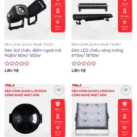
Add to wishlist
Add to wishlist
ĐÈN CẢNH QUAN NGHỆ THUẬT
ĐÈN CẢNH QUAN NGHỆ THUẬT
Đèn led chiếu điểm ngoài trời
Đèn LED chiếu sáng tường
RGBW 80W/ 650W
6*15W/ 18*10W
Liên hệ
Liên hệ
Rated
Rated
0
0
out
out
of
of
5
5
Add to wishlist
Add to wishlist