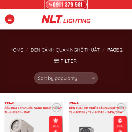
Skip
0911 379 581
to
content
HOME
/
ĐÈN CẢNH QUAN NGHỆ THUẬT
/
PAGE 2
FILTER
Add to wishlist
Add to wishlist