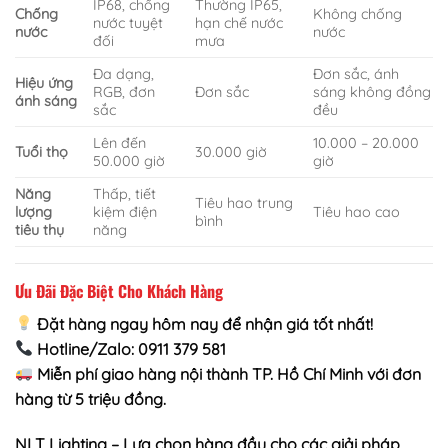
IP68, chống
Thường IP65,
Chống
Không chống
nước tuyệt
hạn chế nước
nước
nước
đối
mưa
Đa dạng,
Đơn sắc, ánh
Hiệu ứng
RGB, đơn
Đơn sắc
sáng không đồng
ánh sáng
sắc
đều
Lên đến
10.000 – 20.000
Tuổi thọ
30.000 giờ
50.000 giờ
giờ
Năng
Thấp, tiết
Tiêu hao trung
lượng
kiệm điện
Tiêu hao cao
bình
tiêu thụ
năng
Ưu Đãi Đặc Biệt Cho Khách Hàng
Đặt hàng ngay hôm nay để nhận giá tốt nhất!
Hotline/Zalo: 0911 379 581
Miễn phí giao hàng nội thành TP. Hồ Chí Minh với đơn
hàng từ 5 triệu đồng.
NLT Lighting – Lựa chọn hàng đầu cho các giải pháp