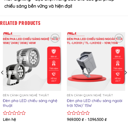
chiếu sáng bền vững và hiện đại!
RELATED PRODUCTS
Add to wishlist
Add to wishlist
ĐÈN CẢNH QUAN NGHỆ THUẬT
ĐÈN CẢNH QUAN NGHỆ THUẬT
Đèn pha LED chiếu sáng nghệ
Đèn pha LED chiếu sáng ngoài
thuật
trời 10W/ 15W
Liên hệ
969.000
₫
–
1.096.500
₫
Rated
Rated
0
0