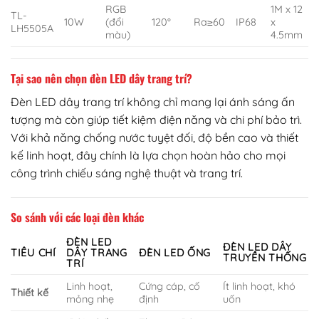
RGB
1M x 12
TL-
10W
(đổi
120°
Ra≥60
IP68
x
LH5505A
màu)
4.5mm
Tại sao nên chọn đèn LED dây trang trí?
Đèn LED dây trang trí không chỉ mang lại ánh sáng ấn
tượng mà còn giúp tiết kiệm điện năng và chi phí bảo trì.
Với khả năng chống nước tuyệt đối, độ bền cao và thiết
kế linh hoạt, đây chính là lựa chọn hoàn hảo cho mọi
công trình chiếu sáng nghệ thuật và trang trí.
So sánh với các loại đèn khác
ĐÈN LED
ĐÈN LED DÂY
TIÊU CHÍ
DÂY TRANG
ĐÈN LED ỐNG
TRUYỀN THỐNG
TRÍ
Linh hoạt,
Cứng cáp, cố
Ít linh hoạt, khó
Thiết kế
mỏng nhẹ
định
uốn