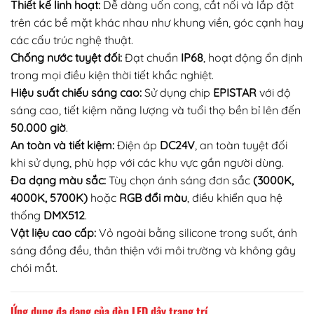
Thiết kế linh hoạt:
Dễ dàng uốn cong, cắt nối và lắp đặt
trên các bề mặt khác nhau như khung viền, góc cạnh hay
các cấu trúc nghệ thuật.
Chống nước tuyệt đối:
Đạt chuẩn
IP68
, hoạt động ổn định
trong mọi điều kiện thời tiết khắc nghiệt.
Hiệu suất chiếu sáng cao:
Sử dụng chip
EPISTAR
với độ
sáng cao, tiết kiệm năng lượng và tuổi thọ bền bỉ lên đến
50.000 giờ
.
An toàn và tiết kiệm:
Điện áp
DC24V
, an toàn tuyệt đối
khi sử dụng, phù hợp với các khu vực gần người dùng.
Đa dạng màu sắc:
Tùy chọn ánh sáng đơn sắc
(3000K,
4000K, 5700K)
hoặc
RGB đổi màu
, điều khiển qua hệ
thống
DMX512
.
Vật liệu cao cấp:
Vỏ ngoài bằng silicone trong suốt, ánh
sáng đồng đều, thân thiện với môi trường và không gây
chói mắt.
Ứng dụng đa dạng của đèn LED dây trang trí