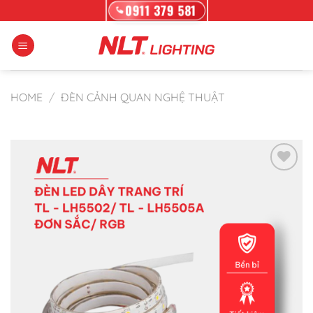
Skip
0911 379 581
to
content
HOME
/
ĐÈN CẢNH QUAN NGHỆ THUẬT
Add to wishlist