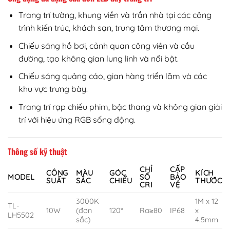
Trang trí tường, khung viền và trần nhà tại các công
trình kiến trúc, khách sạn, trung tâm thương mại.
Chiếu sáng hồ bơi, cảnh quan công viên và cầu
đường, tạo không gian lung linh và nổi bật.
Chiếu sáng quảng cáo, gian hàng triển lãm và các
khu vực trưng bày.
Trang trí rạp chiếu phim, bậc thang và không gian giải
trí với hiệu ứng RGB sống động.
Thông số kỹ thuật
CHỈ
CẤP
CÔNG
MÀU
GÓC
KÍCH
MODEL
SỐ
BẢO
SUẤT
SẮC
CHIẾU
THƯỚC
CRI
VỆ
3000K
1M x 12
TL-
10W
(đơn
120°
Ra≥80
IP68
x
LH5502
sắc)
4.5mm