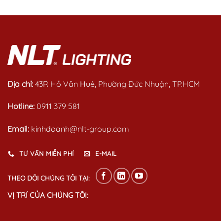
out
out
of
of
5
5
Địa chỉ:
43R Hồ Văn Huê, Phường Đức Nhuận, TP.HCM
Hotline:
0911 379 581
Email:
kinhdoanh@nlt-group.com
TƯ VẤN MIỄN PHÍ
E-MAIL
THEO DÕI CHÚNG TÔI TẠI:
VỊ TRÍ CỦA CHÚNG TÔI: