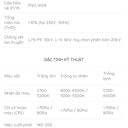
Cấp bảo
IP67, IK09
vệ IP/IK
Tổng
méo hài
<10% (tại 230V, 50Hz)
(THD)
Chống sét
L/N-PE: 10kV, L-N: 6kV; tùy chọn phiên bản 20kV
lan truyền
ĐẶC TÍNH KỸ THUẬT
Trắng
Màu sắc
Trắng ấm
Trắng tự nhiên
lạnh
2700-
4000-4500K /
5700-
Nhiệt độ màu
3200K
5000-5500K
6500K
Chỉ số hoàn
>70Ra /
>70Ra /
>70Ra / 80Ra
màu (CRI)
80Ra
80Ra
Hiệu suất phát
140-200