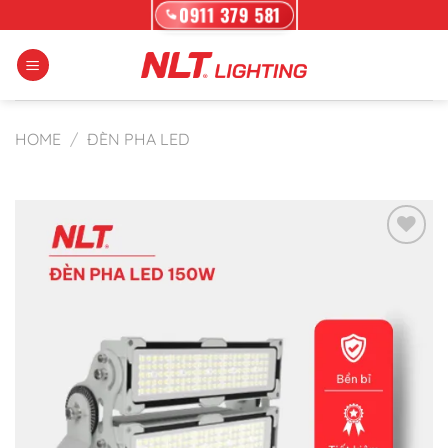
Skip
0911 379 581
to
content
HOME
/
ĐÈN PHA LED
Add to wishlist