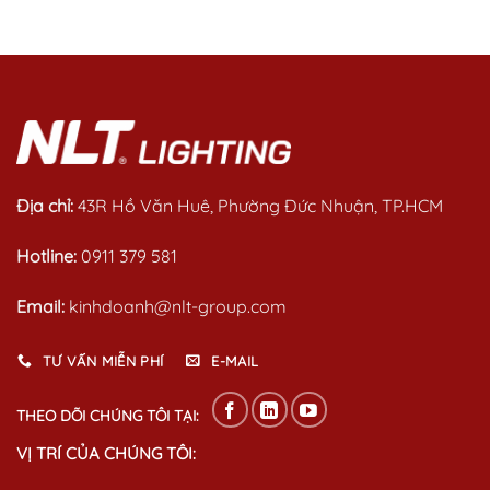
0
0
out
out
of
of
5
5
Địa chỉ:
43R Hồ Văn Huê, Phường Đức Nhuận, TP.HCM
Hotline:
0911 379 581
Email:
kinhdoanh@nlt-group.com
TƯ VẤN MIỄN PHÍ
E-MAIL
THEO DÕI CHÚNG TÔI TẠI:
VỊ TRÍ CỦA CHÚNG TÔI: