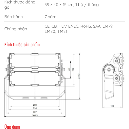
Kích thước đóng
39 × 40 × 15 cm, 1 bộ / thùng
gói
Bảo hành
7 năm
CE, CB, TUV ENEC, RoHS, SAA, LM79,
Chứng nhận
LM80, TM21
Kích thước sản phẩm
Ứng dụng