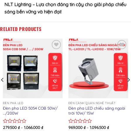
NLT Lighting – Lựa chọn đáng tin cậy cho giải pháp chiếu
sáng bền vững và hiện đại!
RELATED PRODUCTS
Add to wishlist
Add to wishlist
ĐÈN PHA LED
ĐÈN CẢNH QUAN NGHỆ THUẬT
Đèn pha LED 5054 COB 50W/
Đèn pha LED chiếu sáng ngoài
…/200W
trời 10W/ 15W
279.500
₫
–
1.066.000
₫
969.000
₫
–
1.096.500
₫
Rated
Rated