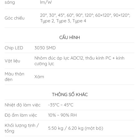
sáng
lm/W
20°, 30°, 45°, 60°, 90°, 120°; 60×120°, 90×120°;
Góc chiếu
Type 2, Type 3, Type 4
CẤU HÌNH
Chip LED
3030 SMD
Nhôm đúc áp lực ADC12, thấu kính PC + kính
Vật liệu
cường lực
Màu thân
Xám
đèn
THÔNG SỐ KHÁC
Nhiệt độ làm việc
-35°C ~ 45°C
Độ ẩm làm việc
10% ~ 90% RH
Khối lượng tịnh /
5.50 kg / 6.20 kg (một bộ)
tổng