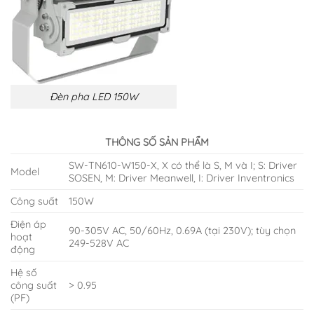
Đèn pha LED 150W
THÔNG SỐ SẢN PHẨM
SW-TN610-W150-X, X có thể là S, M và I; S: Driver
Model
SOSEN, M: Driver Meanwell, I: Driver Inventronics
Công suất
150W
Điện áp
90-305V AC, 50/60Hz, 0.69A (tại 230V); tùy chọn
hoạt
249-528V AC
động
Hệ số
công suất
> 0.95
(PF)