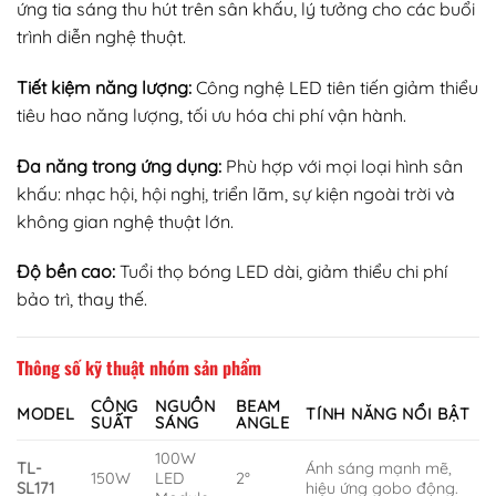
ứng tia sáng thu hút trên sân khấu, lý tưởng cho các buổi
trình diễn nghệ thuật.
Tiết kiệm năng lượng:
Công nghệ LED tiên tiến giảm thiểu
tiêu hao năng lượng, tối ưu hóa chi phí vận hành.
Đa năng trong ứng dụng:
Phù hợp với mọi loại hình sân
khấu: nhạc hội, hội nghị, triển lãm, sự kiện ngoài trời và
không gian nghệ thuật lớn.
Độ bền cao:
Tuổi thọ bóng LED dài, giảm thiểu chi phí
bảo trì, thay thế.
Thông số kỹ thuật nhóm sản phẩm
CÔNG
NGUỒN
BEAM
MODEL
TÍNH NĂNG NỔI BẬT
SUẤT
SÁNG
ANGLE
100W
TL-
Ánh sáng mạnh mẽ,
150W
LED
2°
SL171
hiệu ứng gobo động.