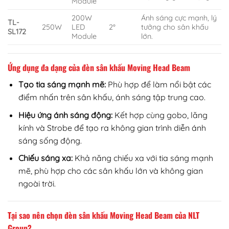
Module
200W
Ánh sáng cực mạnh, lý
TL-
250W
LED
2°
tưởng cho sân khấu
SL172
Module
lớn.
Ứng dụng đa dạng của đèn sân khấu Moving Head Beam
Tạo tia sáng mạnh mẽ:
Phù hợp để làm nổi bật các
điểm nhấn trên sân khấu, ánh sáng tập trung cao.
Hiệu ứng ánh sáng động:
Kết hợp cùng gobo, lăng
kính và Strobe để tạo ra không gian trình diễn ánh
sáng sống động.
Chiếu sáng xa:
Khả năng chiếu xa với tia sáng mạnh
mẽ, phù hợp cho các sân khấu lớn và không gian
ngoài trời.
Tại sao nên chọn đèn sân khấu Moving Head Beam của NLT
Group?