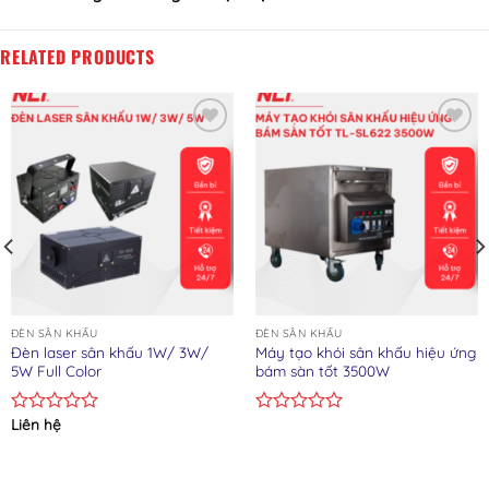
RELATED PRODUCTS
Add to wishlist
Add to wishlist
ĐÈN SÂN KHẤU
ĐÈN SÂN KHẤU
Đèn laser sân khấu 1W/ 3W/
Máy tạo khói sân khấu hiệu ứng
5W Full Color
bám sàn tốt 3500W
Liên hệ
Rated
Rated
0
0
out
out
of
of