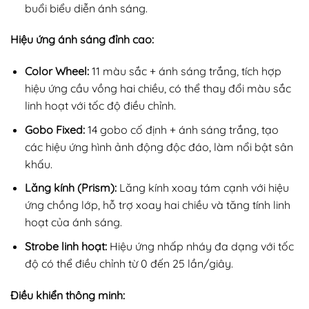
buổi biểu diễn ánh sáng.
Hiệu ứng ánh sáng đỉnh cao:
Color Wheel:
11 màu sắc + ánh sáng trắng, tích hợp
hiệu ứng cầu vồng hai chiều, có thể thay đổi màu sắc
linh hoạt với tốc độ điều chỉnh.
Gobo Fixed:
14 gobo cố định + ánh sáng trắng, tạo
các hiệu ứng hình ảnh động độc đáo, làm nổi bật sân
khấu.
Lăng kính (Prism):
Lăng kính xoay tám cạnh với hiệu
ứng chồng lớp, hỗ trợ xoay hai chiều và tăng tính linh
hoạt của ánh sáng.
Strobe linh hoạt:
Hiệu ứng nhấp nháy đa dạng với tốc
độ có thể điều chỉnh từ 0 đến 25 lần/giây.
Điều khiển thông minh: