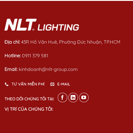
5
5
Địa chỉ:
43R Hồ Văn Huê, Phường Đức Nhuận, TP.HCM
Hotline:
0911 379 581
Email:
kinhdoanh@nlt-group.com
TƯ VẤN MIỄN PHÍ
E-MAIL
THEO DÕI CHÚNG TÔI TẠI:
VỊ TRÍ CỦA CHÚNG TÔI: