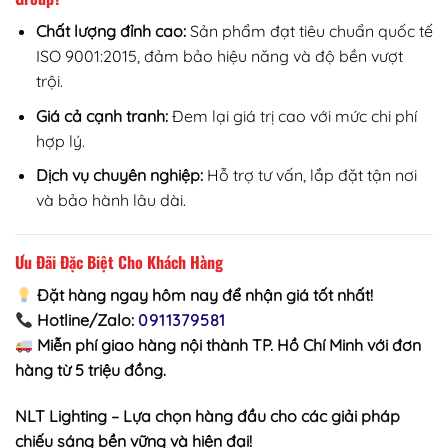
Chất lượng đỉnh cao:
Sản phẩm đạt tiêu chuẩn quốc tế
ISO 9001:2015, đảm bảo hiệu năng và độ bền vượt
trội.
Giá cả cạnh tranh:
Đem lại giá trị cao với mức chi phí
hợp lý.
Dịch vụ chuyên nghiệp:
Hỗ trợ tư vấn, lắp đặt tận nơi
và bảo hành lâu dài.
Ưu Đãi Đặc Biệt Cho Khách Hàng
Đặt hàng ngay hôm nay để nhận giá tốt nhất!
Hotline/Zalo
:
0911379581
Miễn phí giao hàng nội thành TP. Hồ Chí Minh với đơn
hàng từ 5 triệu đồng.
NLT Lighting – Lựa chọn hàng đầu cho các giải pháp
chiếu sáng bền vững và hiện đại!