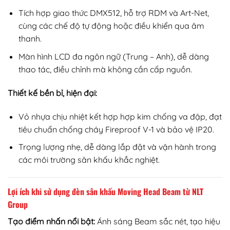
Tích hợp giao thức DMX512, hỗ trợ RDM và Art-Net,
cùng các chế độ tự động hoặc điều khiển qua âm
thanh.
Màn hình LCD đa ngôn ngữ (Trung – Anh), dễ dàng
thao tác, điều chỉnh mà không cần cấp nguồn.
Thiết kế bền bỉ, hiện đại:
Vỏ nhựa chịu nhiệt kết hợp hợp kim chống va đập, đạt
tiêu chuẩn chống cháy Fireproof V-1 và bảo vệ IP20.
Trọng lượng nhẹ, dễ dàng lắp đặt và vận hành trong
các môi trường sân khấu khắc nghiệt.
Lợi ích khi sử dụng đèn sân khấu Moving Head Beam từ NLT
Group
Tạo điểm nhấn nổi bật:
Ánh sáng Beam sắc nét, tạo hiệu