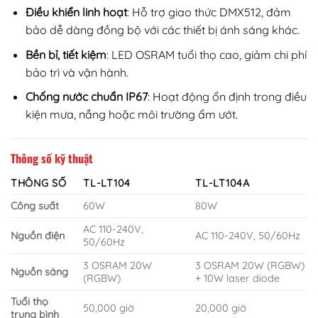
Điều khiển linh hoạt
: Hỗ trợ giao thức DMX512, đảm
bảo dễ dàng đồng bộ với các thiết bị ánh sáng khác.
Bền bỉ, tiết kiệm
: LED OSRAM tuổi thọ cao, giảm chi phí
bảo trì và vận hành.
Chống nước chuẩn IP67
: Hoạt động ổn định trong điều
kiện mưa, nắng hoặc môi trường ẩm ướt.
Thông số kỹ thuật
THÔNG SỐ
TL-LT104
TL-LT104A
Công suất
60W
80W
AC 110-240V,
Nguồn điện
AC 110-240V, 50/60Hz
50/60Hz
3 OSRAM 20W
3 OSRAM 20W (RGBW)
Nguồn sáng
(RGBW)
+ 10W laser diode
Tuổi thọ
50,000 giờ
20,000 giờ
trung bình