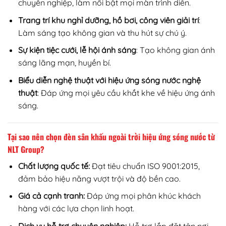
chuyên nghiệp, làm nổi bật mọi màn trình diễn.
Trang trí khu nghỉ dưỡng, hồ bơi, công viên giải trí
:
Làm sáng tạo không gian và thu hút sự chú ý.
Sự kiện tiệc cưới, lễ hội ánh sáng
: Tạo không gian ánh
sáng lãng mạn, huyền bí.
Biểu diễn nghệ thuật với hiệu ứng sóng nước nghệ
thuật
: Đáp ứng mọi yêu cầu khắt khe về hiệu ứng ánh
sáng.
Tại sao nên chọn đèn sân khấu ngoài trời hiệu ứng sóng nước từ
NLT Group?
Chất lượng quốc tế:
Đạt tiêu chuẩn ISO 9001:2015,
đảm bảo hiệu năng vượt trội và độ bền cao.
Giá cả cạnh tranh:
Đáp ứng mọi phân khúc khách
hàng với các lựa chọn linh hoạt.
Dịch vụ hỗ trợ chuyên nghiệp:
Hỗ trợ lắp đặt tận nơi,