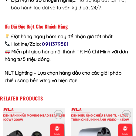
bảo hành lâu dài và tư vấn kỹ thuật 24/7.
Ưu Đãi Đặc Biệt Cho Khách Hàng
Đặt hàng ngay hôm nay để nhận giá tốt nhất!
Hotline/Zalo
:
0911379581
Miễn phí giao hàng nội thành TP. Hồ Chí Minh với đơn
hàng từ 5 triệu đồng.
NLT Lighting – Lựa chọn hàng đầu cho các giải pháp
chiếu sáng bền vững và hiện đại!
RELATED PRODUCTS
Add to wishlist
Add to wishlist