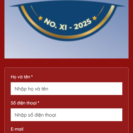
Họ và tên *
Số điện thoại *
E-mail