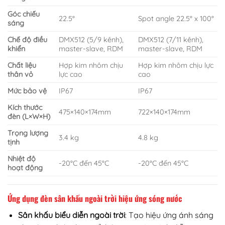
Góc chiếu
22.5°
Spot angle 22.5° x 100°
sáng
Chế độ điều
DMX512 (5/9 kênh),
DMX512 (7/11 kênh),
khiển
master-slave, RDM
master-slave, RDM
Chất liệu
Hợp kim nhôm chịu
Hợp kim nhôm chịu lực
thân vỏ
lực cao
cao
Mức bảo vệ
IP67
IP67
Kích thước
475×140×174mm
722×140×174mm
đèn (L×W×H)
Trọng lượng
3.4 kg
4.8 kg
tịnh
Nhiệt độ
-20°C đến 45°C
-20°C đến 45°C
hoạt động
Ứng dụng đèn sân khấu ngoài trời hiệu ứng sóng nước
Sân khấu biểu diễn ngoài trời
: Tạo hiệu ứng ánh sáng