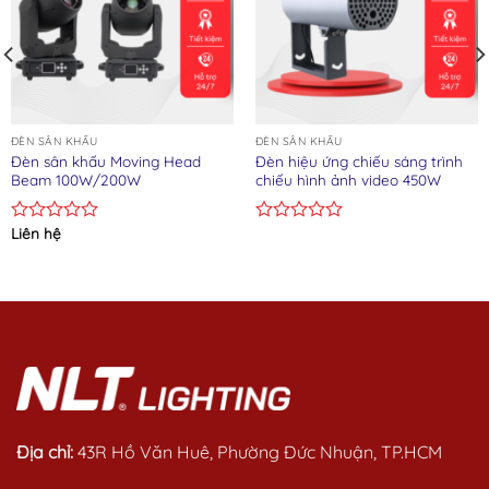
ĐÈN SÂN KHẤU
ĐÈN SÂN KHẤU
Đèn sân khấu Moving Head
Đèn hiệu ứng chiếu sáng trình
Beam 100W/200W
chiếu hình ảnh video 450W
Liên hệ
Rated
Rated
0
0
out
out
of
of
5
5
Địa chỉ:
43R Hồ Văn Huê, Phường Đức Nhuận, TP.HCM