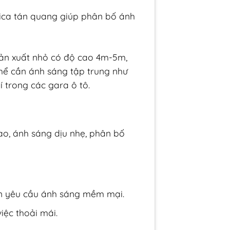
mica tán quang giúp phân bố ánh
sản xuất nhỏ có độ cao 4m-5m,
hể cần ánh sáng tập trung như
 trong các gara ô tô.
ao, ánh sáng dịu nhẹ, phân bố
an yêu cầu ánh sáng mềm mại.
iệc thoải mái.