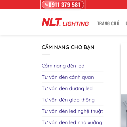
0911 379 581
Skip
to
content
TRANG CHỦ
CẨM NANG CHO BẠN
Cẩm nang đèn led
Tư vấn đèn cảnh quan
Tư vấn đèn đường led
Tư vấn đèn giao thông
Tư vấn đèn led nghệ thuật
Tư vấn đèn led nhà xưởng