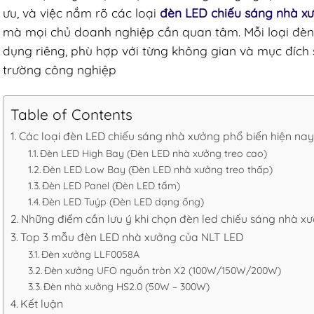
ưu, và việc nắm rõ các loại
đèn LED chiếu sáng nhà x
mà mọi chủ doanh nghiệp cần quan tâm. Mỗi loại đèn
dụng riêng, phù hợp với từng không gian và mục đích
trường công nghiệp
Table of Contents
Các loại đèn LED chiếu sáng nhà xưởng phổ biến hiện nay
Đèn LED High Bay (Đèn LED nhà xưởng treo cao)
Đèn LED Low Bay (Đèn LED nhà xưởng treo thấp)
Đèn LED Panel (Đèn LED tấm)
Đèn LED Tuýp (Đèn LED dạng ống)
Những điểm cần lưu ý khi chọn đèn led chiếu sáng nhà x
Top 3 mẫu đèn LED nhà xưởng của NLT LED
Đèn xưởng LLF0058A
Đèn xưởng UFO nguồn tròn X2 (100W/150W/200W)
Đèn nhà xưởng HS2.0 (50W – 300W)
Kết luận