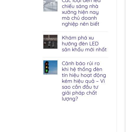
Các loại đèn led
chiếu sáng nhà
xưởng hiện nay
mà chủ doanh
nghiệp nên biết
Khám phá xu
hướng đèn LED
sân khấu mới nhất
Cảnh báo rủi ro
khi hệ thống đèn
tín hiệu hoạt động
kém hiệu quả – Vì
sao cần đầu tư
giải pháp chất
lượng?