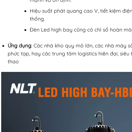
Hiệu suất phát quang cao V, tiết kiệm điệ
thống.
Đèn Led high bay cũng có chỉ số hoàn mà
Ứng dụng
: Các nhà kho quy mô lớn, các nhà máy s
phức tạp, hay các trung tâm logistics hiện đại, siêu 
thao