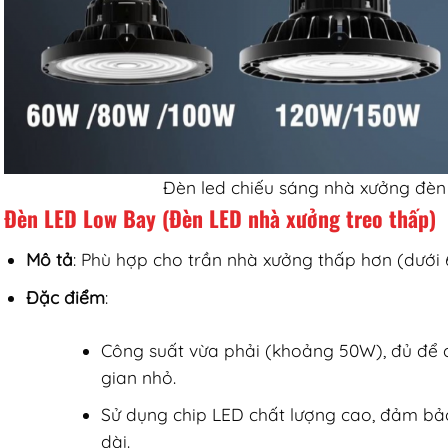
Đèn led chiếu sáng nhà xưởng đèn
Đèn LED Low Bay (Đèn LED nhà xưởng treo thấp)
Mô tả
: Phù hợp cho trần nhà xưởng thấp hơn (dưới 
Đặc điểm
:
Công suất vừa phải (khoảng 50W), đủ để 
gian nhỏ.
Sử dụng chip LED chất lượng cao, đảm bảo
dài.