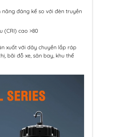
n năng đáng kể so với đèn truyền
u (CRI) cao >80
ản xuất với dây chuyền lắp ráp
thị, bãi đỗ xe, sân bay, khu thể