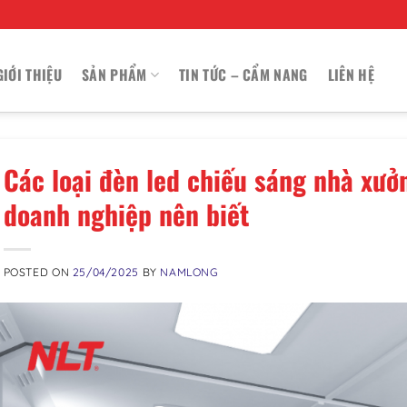
GIỚI THIỆU
SẢN PHẨM
TIN TỨC – CẨM NANG
LIÊN HỆ
Các loại đèn led chiếu sáng nhà xưở
doanh nghiệp nên biết
POSTED ON
25/04/2025
BY
NAMLONG