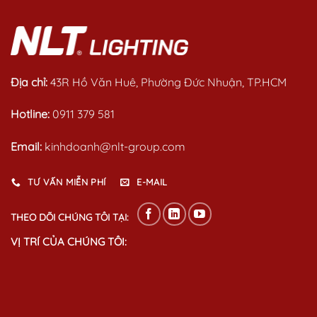
Địa chỉ:
43R Hồ Văn Huê, Phường Đức Nhuận, TP.HCM
Hotline:
0911 379 581
Email:
kinhdoanh@nlt-group.com
TƯ VẤN MIỄN PHÍ
E-MAIL
THEO DÕI CHÚNG TÔI TẠI:
VỊ TRÍ CỦA CHÚNG TÔI: