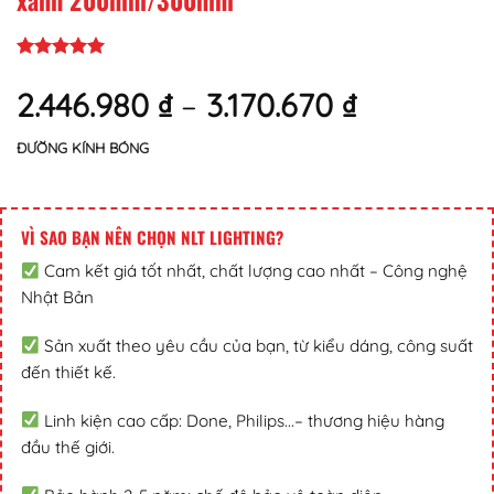
2.446.980
₫
–
3.170.670
₫
ĐƯỜNG KÍNH BÓNG
VÌ SAO BẠN NÊN CHỌN NLT LIGHTING?
Cam kết giá tốt nhất, chất lượng cao nhất – Công nghệ
Nhật Bản
Sản xuất theo yêu cầu của bạn, từ kiểu dáng, công suất
đến thiết kế.
Linh kiện cao cấp: Done, Philips...– thương hiệu hàng
đầu thế giới.