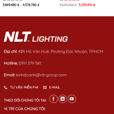
Original
Current
3.849.480
₫
–
4.578.780
₫
4.245.000
₫
3.259.410
₫
Rated
Rated
price
price
0
0
was:
is:
out
out
4.245.000 ₫.
3.259.410 ₫.
of
of
5
5
Địa chỉ:
43R Hồ Văn Huê, Phường Đức Nhuận, TP.HCM
Hotline:
0911 379 581
Email:
kinhdoanh@nlt-group.com
TƯ VẤN MIỄN PHÍ
E-MAIL
THEO DÕI CHÚNG TÔI TẠI:
VỊ TRÍ CỦA CHÚNG TÔI: