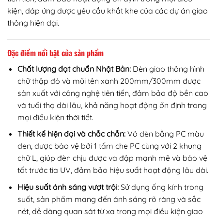
kiện, đáp ứng được yêu cầu khắt khe của các dự án giao
thông hiện đại.
Đặc điểm nổi bật của sản phẩm
Chất lượng đạt chuẩn Nhật Bản:
Đèn giao thông hình
chữ thập đỏ và mũi tên xanh 200mm/300mm được
sản xuất với công nghệ tiên tiến, đảm bảo độ bền cao
và tuổi thọ dài lâu, khả năng hoạt động ổn định trong
mọi điều kiện thời tiết.
Thiết kế hiện đại và chắc chắn:
Vỏ đèn bằng PC màu
đen, được bảo vệ bởi 1 tấm che PC cùng với 2 khung
chữ L, giúp đèn chịu được va đập mạnh mẽ và bảo vệ
tốt trước tia UV, đảm bảo hiệu suất hoạt động lâu dài.
Hiệu suất ánh sáng vượt trội:
Sử dụng ống kính trong
suốt, sản phẩm mang đến ánh sáng rõ ràng và sắc
nét, dễ dàng quan sát từ xa trong mọi điều kiện giao