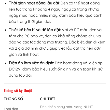
Thời gian hoạt động lâu dài:
Đèn có thể hoạt động
liên tục trong khoảng 4 ngày ngay cả trong những
ngày mưa hoặc nhiều mây, đảm bảo hiệu quả cảnh
báo trong thời gian dài.
Thiết kế bền bỉ và dễ lắp đặt:
Với vỏ PC màu đen và
tấm che PC bảo vệ, đèn có khả năng chống chịu va
đập và các tác động môi trường. Đặc biệt, đèn đi kèm
với 2 giá đỡ hình chữ L giúp việc lắp đặt trở nên đơn
giản và linh hoạt.
Điện áp làm việc ổn định:
Đèn hoạt động với điện áp
DC12V, đảm bảo hiệu suất ổn định và an toàn khi sử
dụng lâu dài.
Thông số kỹ thuật
THÔNG SỐ
CHI TIẾT
Đèn nhấp nháy màu vàng NLMT
Loại đèn