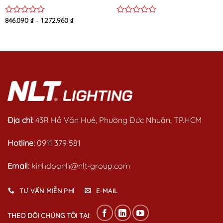
846.090
₫
–
1.272.960
₫
Rated
Rated
0
0
out
out
of
of
5
5
Địa chỉ:
43R Hồ Văn Huê, Phường Đức Nhuận, TP.HCM
Hotline:
0911 379 581
Email:
kinhdoanh@nlt-group.com
TƯ VẤN MIỄN PHÍ
E-MAIL
THEO DÕI CHÚNG TÔI TẠI: