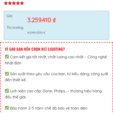
Giá:
3.259.410
₫
Thị trường:
4.245.000
₫
VÌ SAO BẠN NÊN CHỌN NLT LIGHTING?
Cam kết giá tốt nhất, chất lượng cao nhất – Công nghệ
Nhật Bản
Sản xuất theo yêu cầu của bạn, từ kiểu dáng, công suất
đến thiết kế.
Linh kiện cao cấp: Done, Philips...– thương hiệu hàng
đầu thế giới.
Bảo hành 2-5 năm: chế độ bảo vệ toàn diện