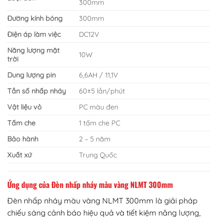
300mm
Đường kính bóng
300mm
Điện áp làm việc
DC12V
Năng lượng mặt
10W
trời
Dung lượng pin
6,6AH / 11,1V
Tần số nhấp nháy
60±5 lần/phút
Vật liệu vỏ
PC màu đen
Tấm che
1 tấm che PC
Bảo hành
2 – 5 năm
Xuất xứ
Trung Quốc
Ứng dụng của Đèn nhấp nháy màu vàng NLMT 300mm
Đèn nhấp nháy màu vàng NLMT 300mm là giải pháp
chiếu sáng cảnh báo hiệu quả và tiết kiệm năng lượng,