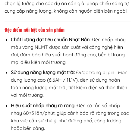
chọn lý tưởng cho các dự án cần giải pháp chiếu sáng tự
cung cấp năng lượng, không cần nguồn điện bên ngoài.
Đặc điểm nổi bật của sản phẩm
Chất lượng đạt tiêu chuẩn Nhật Bản:
Đèn nhấp nháy
màu vàng NLMT được sản xuất với công nghệ hiện
đại, đảm bảo hiệu suất hoạt động cao, bền bỉ trong
mọi điều kiện môi trường.
Sử dụng năng lượng mặt trời:
Được trang bị pin Li-ion
dung lượng cao (6,6AH / 11,1V), đèn sử dụng hoàn
toàn năng lượng mặt trời, tiết kiệm điện và thân thiện
với môi trường.
Hiệu suất nhấp nháy rõ ràng:
Đèn có tần số nhấp
nháy 60±5 lần/phút, giúp cảnh báo rõ ràng trong các
khu vực cần sự chú ý, như đường phố, công trường
hoặc bến cảng.