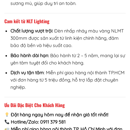
sương mù, giúp duy trì an toàn.
Cam kết từ NLT Lighting
Chất lượng vượt trội
: Đèn nhấp nháy màu vàng NLMT
300mm được sản xuất từ linh kiện chính hãng, đảm
bảo độ bền và hiệu suất cao.
Bảo hành dài hạn
: Bảo hành từ 2 – 5 năm, mang lại sự
yên tâm tuyệt đối cho khách hàng.
Dịch vụ tận tâm
: Miễn phí giao hàng nội thành TP.HCM
với đơn hàng từ 5 triệu đồng, hỗ trợ lắp đặt chuyên
nghiệp.
Ưu Đãi Đặc Biệt Cho Khách Hàng
Đặt hàng ngay hôm nay để nhận giá tốt nhất!
Hotline/Zalo: 0911 379 581
Miễn phí giao hàng nội thành TP. Hồ Chí Minh với đơn