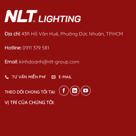
Địa chỉ:
43R Hồ Văn Huê, Phường Đức Nhuận, TP.HCM
Hotline:
0911 379 581
Email:
kinhdoanh@nlt-group.com
TƯ VẤN MIỄN PHÍ
E-MAIL
THEO DÕI CHÚNG TÔI TẠI:
VỊ TRÍ CỦA CHÚNG TÔI: