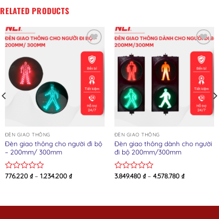
RELATED PRODUCTS
Add to wishlist
Add to wishlist
ĐÈN GIAO THÔNG
ĐÈN GIAO THÔNG
Đèn giao thông cho người đi bộ
Đèn giao thông dành cho người
– 200mm/ 300mm
đi bộ 200mm/300mm
776.220
₫
–
1.234.200
₫
3.849.480
₫
–
4.578.780
₫
Rated
Rated
0
0
out
out
of
of
5
5