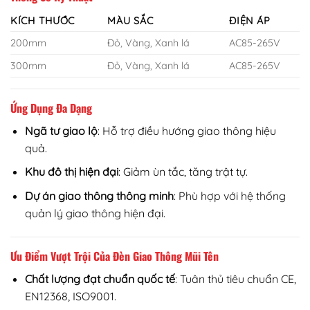
KÍCH THƯỚC
MÀU SẮC
ĐIỆN ÁP
200mm
Đỏ, Vàng, Xanh lá
AC85-265V
300mm
Đỏ, Vàng, Xanh lá
AC85-265V
Ứng Dụng Đa Dạng
Ngã tư giao lộ
: Hỗ trợ điều hướng giao thông hiệu
quả.
Khu đô thị hiện đại
: Giảm ùn tắc, tăng trật tự.
Dự án giao thông thông minh
: Phù hợp với hệ thống
quản lý giao thông hiện đại.
Ưu Điểm Vượt Trội Của Đèn Giao Thông Mũi Tên
Chất lượng đạt chuẩn quốc tế
: Tuân thủ tiêu chuẩn CE,
EN12368, ISO9001.