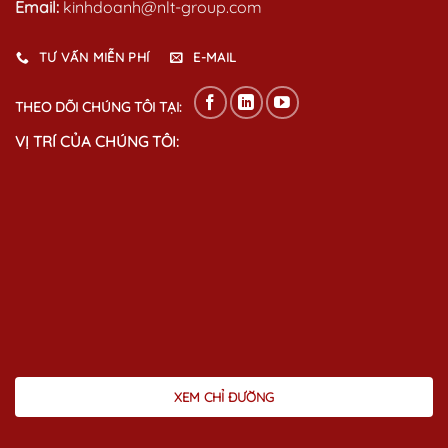
Email:
kinhdoanh@nlt-group.com
TƯ VẤN MIỄN PHÍ
E-MAIL
THEO DÕI CHÚNG TÔI TẠI:
VỊ TRÍ CỦA CHÚNG TÔI:
XEM CHỈ ĐƯỜNG