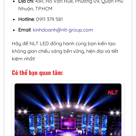
Địa chỉ
: 43R, Hồ Văn Huê, Phường 09, Quận Phú
Nhuận, TP.HCM
Hotline
: 0911 379 581
Email
:
kinhdoanh@nlt-group.com
Hãy để NLT LED đồng hành cùng bạn kiến tạo
không gian chiếu sáng bền vững, hiện đại và tiết
kiệm nhất!
Có thể bạn quan tâm: