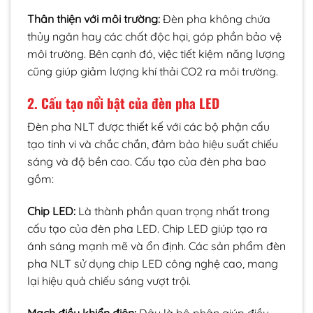
Thân thiện với môi trường:
Đèn pha không chứa
thủy ngân hay các chất độc hại, góp phần bảo vệ
môi trường. Bên cạnh đó, việc tiết kiệm năng lượng
cũng giúp giảm lượng khí thải CO2 ra môi trường.
2. Cấu tạo nổi bật của đèn pha LED
Đèn pha NLT được thiết kế với các bộ phận cấu
tạo tinh vi và chắc chắn, đảm bảo hiệu suất chiếu
sáng và độ bền cao. Cấu tạo của đèn pha bao
gồm:
Chip LED:
Là thành phần quan trọng nhất trong
cấu tạo của đèn pha LED. Chip LED giúp tạo ra
ánh sáng mạnh mẽ và ổn định. Các sản phẩm đèn
pha NLT sử dụng chip LED công nghệ cao, mang
lại hiệu quả chiếu sáng vượt trội.
Mạch điều khiển điện:
Đây là bộ phận giúp điều