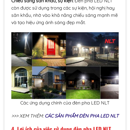
Chiếu sáng sân khấu, sự kiện:
Đèn pha LED NLT
còn được sử dụng trong các sự kiện, hội nghị hay
sân khấu, nhờ vào khả năng chiếu sáng mạnh mẽ
và tạo hiệu ứng ánh sáng đẹp mắt.
Các ứng dụng chính của đèn pha LED NLT
>>> XEM THÊM:
CÁC SẢN PHẨM ĐÈN PHA LED NLT
4. Lợi ích của việc sử dụng đèn pha LED NLT