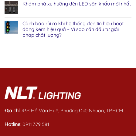
Khám phá xu hướng đèn LED sân khấu mới nhất
Cảnh báo rủi ro khi hệ thống đèn tín hiệu hoạt
động kém hiệu quả – Vì sao cần đầu tư giải
pháp chất lượng?
Địa chỉ:
43R Hồ Văn Huê, Phường Đức Nhuận, TP.HCM
Hotline:
0911 379 581