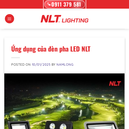
Skip
0911 379 581
to
content
Ứng dụng của đèn pha LED NLT
POSTED ON
10/01/2025
BY
NAMLONG